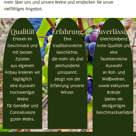
mehr über uns und unsere Weine und entdecken Sie unser
vielfältiges Angebot.
Qualität
Erfahrung
Zuverlässigke
Gleichbleibend
Erlesen im
Eine
hohe Qualität und
Geschmack und
traditionsreiche
eine
mit besten
Geschichte,
facettenreiche
Zutaten
die mehr als drei
Auswahl
aus eigenem
Jahrhunderte
an Rot- und
Anbau kreieren wir
umspannt,
Weißweinen,
tagtäglich
zeugt von der
sowie exklusiver
eine Auswahl
Erfahrung unserer
Brände
hochwertiger
Winzer.
bieten ein
Weine
einzigartiges
für Genießer und
Geschmackserlebnis.
Connaisseure
guten Weins.